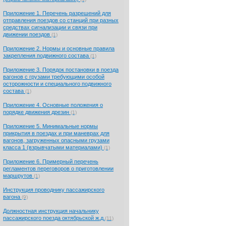
Приложение 1. Перечень разрешений для
отправления поездов со станций при разных
средствах сигнализации и связи при
движении поездов
(1)
Приложение 2. Нормы и основные правила
закрепления подвижного состава
(1)
Приложение 3. Порядок постановки в поезда
вагонов с грузами требующими особой
осторожности и специального подвижного
состава
(1)
Приложение 4. Основные положения о
порядке движения дрезин
(1)
Приложение 5. Минимальные нормы
прикрытия в поездах и при маневрах для
вагонов, загруженных опасными грузами
класса 1 (взрывчатыми материалами)
(1)
Приложение 6. Примерный перечень
регламентов переговоров о приготовлении
маршрутов
(1)
Инструкция проводнику пассажирского
вагона
(9)
Должностная инструкция начальнику
пассажирского поезда октябрьской ж.д.
(11)