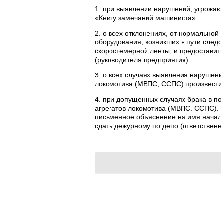
1. при выявлении нарушений, угрожаю
«Книгу замечаний машиниста».
2. о всех отклонениях, от нормальной
оборудования, возникших в пути след
скоростемерной ленты, и предостави
(руководителя предприятия).
3. о всех случаях выявления нарушени
локомотива (МВПС, ССПС) произвести 
4. при допущенных случаях брака в по
агрегатов локомотива (МВПС, ССПС),
письменное объяснение на имя начал
сдать дежурному по депо (ответствен