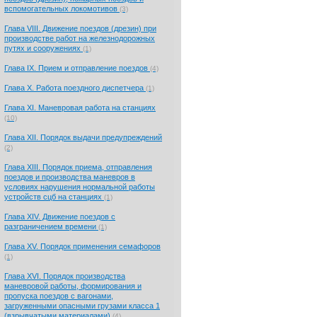
вспомогательных локомотивов
(3)
Глава VIII. Движение поездов (дрезин) при
производстве работ на железнодорожных
путях и сооружениях
(1)
Глава IX. Прием и отправление поездов
(4)
Глава X. Работа поездного диспетчера
(1)
Глава XI. Маневровая работа на станциях
(10)
Глава XII. Порядок выдачи предупреждений
(2)
Глава XIII. Порядок приема, отправления
поездов и производства маневров в
условиях нарушения нормальной работы
устройств сцб на станциях
(1)
Глава XIV. Движение поездов с
разграничением времени
(1)
Глава XV. Порядок применения семафоров
(1)
Глава XVI. Порядок производства
маневровой работы, формирования и
пропуска поездов с вагонами,
загруженными опасными грузами класса 1
(взрывчатыми материалами)
(4)