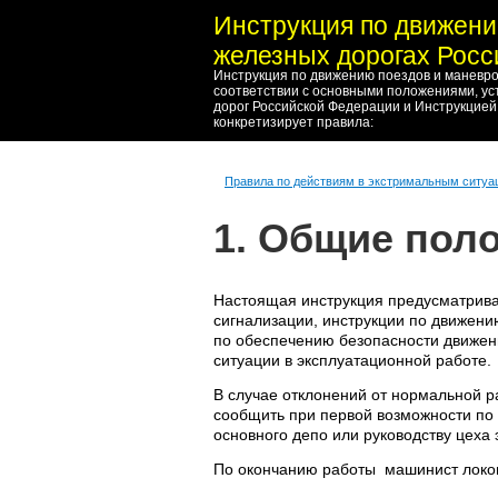
Инструкция по движени
железных дорогах Рос
Инструкция по движению поездов и маневро
соответствии с основными положениями, у
дорог Российской Федерации и Инструкцией
конкретизирует правила:
Правила по действиям в экстримальным ситуа
1. Общие пол
Настоящая инструкция предусматрива
сигнализации, инструкции по движени
по обеспечению безопасности движен
ситуации в эксплуатационной работе.
В случае отклонений от нормальной р
сообщить при первой возможности по
основного депо или руководству цеха 
По окончанию работы машинист локо