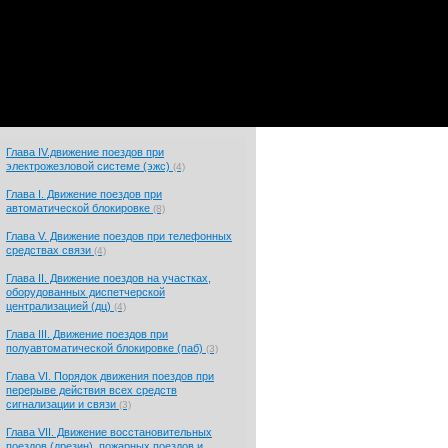
Глава IV.движение поездов при
электрожезловой системе (эжс)
(4)
Глава I. Движение поездов при
автоматической блокировке
(8)
Глава V. Движение поездов при телефонных
средствах связи
(4)
Глава II. Движение поездов на участках,
оборудованных диспетчерской
централизацией (дц)
(4)
Глава III. Движение поездов при
полуавтоматической блокировке (паб)
(3)
Глава VI. Порядок движения поездов при
перерыве действия всех средств
сигнализации и связи
(3)
Глава VII. Движение восстановительных
поездов (дрезин), пожарных поездов и