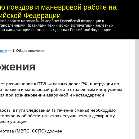
ю поездов и маневровой работе на
сийской Федерации
вой работе на железных дорогах Российской Федерации в
становленными Правилами технической эксплуатации железных
 по сигнализации на железных дорогах Российской Федерации,
циям
— 1. Общие положения
ожения
ет разъяснение к ПТЭ железных дорог РФ, инструкции по
ю поездов и маневровой работе и отраслевым инструкциям
ия при возникновении аварийной и нестандартной
аботы в пути следования (в течение смены) необходимо
 телефону об обстоятельствах случившегося дежурному
эксплуатации.
мотива (МВПС, ССПС) должен: