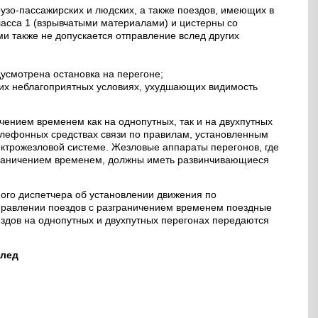
рузо-пассажирских и людских, а также поездов, имеющих в
ласса 1 (взрывчатыми материалами) и цистерны со
и также не допускается отправление вслед других
усмотрена остановка на перегоне;
гих неблагоприятных условиях, ухудшающих видимость
чением временем как на однопутных, так и на двухпутных
елефонных средствах связи по правилам, установленным
ектрожезловой системе. Жезловые аппараты перегонов, где
граничением временем, должны иметь развинчивающиеся
ого диспетчера об установлении движения по
правлении поездов с разграничением временем поездные
здов на однопутных и двухпутных перегонах передаются
след