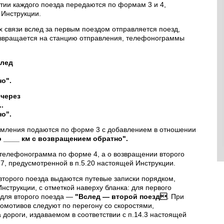
тии каждого поезда передаются по формам 3 и 4,
 Инструкции.
 связи вслед за первым поездом отправляется поезд,
озвращается на станцию отправления, телефонограммы
след
о".
 через
.
о".
омления подаются по форме 3 с добавлением в отношении
 ____ км с возвращением обратно".
 телефонограмма по форме 4, а о возвращении второго
, предусмотренной в п.5.20 настоящей Инструкции.
второго поезда выдаются путевые записки порядком,
нструкции, с отметкой наверху бланка: для первого
 для второго поезда —
"Вслед — второй поезд
. При
омотивов следуют по перегону со скоростями,
 дороги, издаваемом в соответствии с п.14.3 настоящей