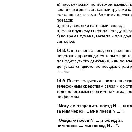
а)
пассажирских, почтово-багажных, г
составе вагоны с опасными грузами к
сжиженными газами. За этими поездам
поездов;
б)
при движении вагонами вперед;
в)
если идущему впереди поезду пред
г)
во время тумана, метели и при дру
сигналов.
14.8.
Отправление поездов с разграни
перегонах производится только при т
для однопутного движения, или по эл
допускается движение поездов с раз
жезлы.
14.9.
После получения приказа поездн
телефонным средствам связи и об от
телефонограммы о движении этих пое
по формам:
"Могу ли отправить поезд N .... и в
за ним через .... мин поезд N ....".
"Ожидаю поезд N .... и вслед за
ним через .... мин поезд N ....".