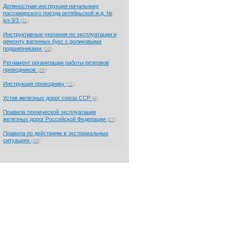
Должностная инструкция начальнику
пассажирского поезда октябрьской ж.д. №
вл-3/3
(11)
Инструктивные указания по эксплуатации и
ремонту вагонных букс с роликовыми
подшипниками
(10)
Регламент организации работы резервов
проводников
(26)
Инструкция проводнику
(11)
Устав железных дорог союза ССР
(9)
Правила технической эксплуатации
железных дорог Российской Федерации
(27)
Правила по действиям в экстремальных
ситуациях
(28)