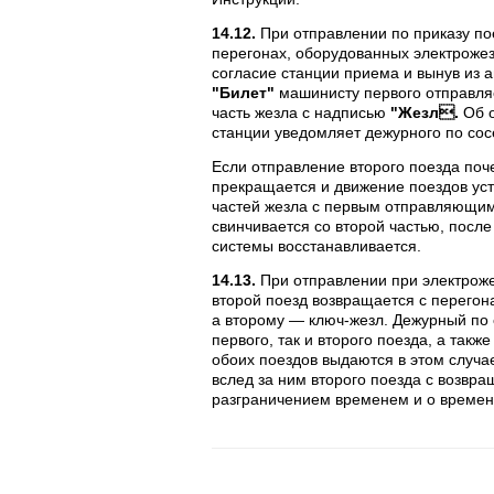
14.12.
При отправлении по приказу по
перегонах, оборудованных электрожез
согласие станции приема и вынув из а
"Билет"
машинисту первого отправля
часть жезла с надписью
"Жезл.
Об 
станции уведомляет дежурного по сос
Если отправление второго поезда поч
прекращается и движение поездов уст
частей жезла с первым отправляющим
свинчивается со второй частью, после
системы восстанавливается.
14.13.
При отправлении при электроже
второй поезд возвращается с перегон
а второму — ключ-жезл. Дежурный по 
первого, так и второго поезда, а так
обоих поездов выдаются в этом случ
вслед за ним второго поезда с возвр
разграничением временем и о времен