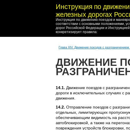
Инструкция по движени
железных дорогах Рос
Инструкция по движению поездов и маневро
соответствии с основными положениями, у
дорог Российской Федерации и Инструкцией
конкретизирует правила:
Глава XIV. Движение поездов с разграничением
ДВИЖЕНИЕ П
РАЗГРАНИЧЕ
14.1.
Движение поездов с разграничен
дороги в исключительных случаях с 
движения.
14.2.
Отправление поездов с разграни
отдельных, лимитирующих пропускную
обеспечивающим видимость на рассто
автоблокировкой, а также на перегона
повреждения устройств блокировки, 