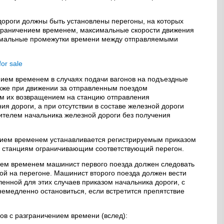
ороги должны быть установлены перегоны, на которых
зграничением временем, максимальные скорости движения
нимальные промежутки времени между отправляемыми
for sale
ием временем в случаях подачи вагонов на подъездные
акже при движении за отправленным поездом
м их возвращением на станцию отправления
я дороги, а при отсутствии в составе железной дороги
ителем начальника железной дороги без получения
нием временем устанавливается регистрируемым приказом
 станциям ограничивающим соответствующий перегон.
ием временем машинист первого поезда должен следовать
ой на перегоне. Машинист второго поезда должен вести
ленной для этих случаев приказом начальника дороги, с
немедленно остановиться, если встретится препятствие
в с разграничением времени (вслед):