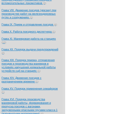
вспомогательных локомотивов
(3)
Глава VIII. Движение поездов (дрезин) при
производстве работ на железнодорожных
путях и сооружениях
(1)
Глава IX. Прием и отправление поездов
(4)
Глава X. Работа поездного диспетчера
(1)
Глава XI. Маневровая работа на станциях
(10)
Глава XII. Порядок выдачи предупреждений
(2)
Глава XIII. Порядок приема, отправления
поездов и производства маневров в
условиях нарушения нормальной работы
устройств сцб на станциях
(1)
Глава XIV. Движение поездов с
разграничением времени
(1)
Глава XV. Порядок применения семафоров
(1)
Глава XVI. Порядок производства
маневровой работы, формирования и
пропуска поездов с вагонами,
загруженными опасными грузами класса 1
(взрывчатыми материалами)
(4)