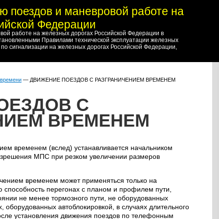
ю поездов и маневровой работе на
сийской Федерации
вой работе на железных дорогах Российской Федерации в
становленными Правилами технической эксплуатации железных
 по сигнализации на железных дорогах Российской Федерации,
 времени
— ДВИЖЕНИЕ ПОЕЗДОВ С РАЗГРАНИЧЕНИЕМ ВРЕМЕНЕМ
ОЕЗДОВ С
НИЕМ ВРЕМЕНЕМ
ием временем (вслед) устанавливается начальником
разрешения МПС при резком увеличении размеров
чением временем может применяться только на
 способность перегонах с планом и профилем пути,
янии не менее тормозного пути, не оборудованных
х, оборудованных автоблокировкой, в случаях длительного
после установления движения поездов по телефонным