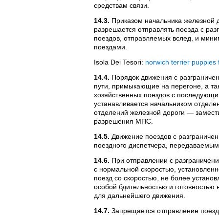
средствам связи.
14.3.
Приказом начальника железной д
разрешается отправлять поезда с ра
поездов, отправляемых вслед, и ми
поездами.
Isola Dei Tesori:
norwich terrier puppies 
14.4.
Порядок движения с разграничен
пути, примыкающие на перегоне, а т
хозяйственных поездов с последующи
устанавливается начальником отделени
отделений железной дороги — замест
разрешения МПС.
14.5.
Движение поездов с разграниче
поездного диспетчера, передаваемым
14.6.
При отправлении с разграничен
с нормальной скоростью, установленн
поезд со скоростью, не более установ
особой бдительностью и готовностью 
для дальнейшего движения.
14.7.
Запрещается отправление поездо