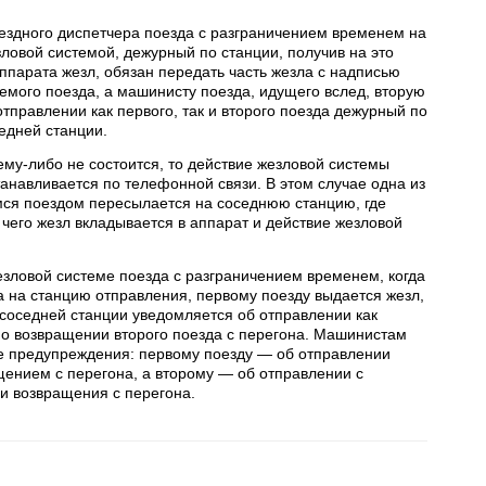
ездного диспетчера поезда с разграничением временем на
ловой системой, дежурный по станции, получив на это
ппарата жезл, обязан передать часть жезла с надписью
емого поезда, а машинисту поезда, идущего вслед, вторую
отправлении как первого, так и второго поезда дежурный по
едней станции.
ему-либо не состоится, то действие жезловой системы
анавливается по телефонной связи. В этом случае одна из
ся поездом пересылается на соседнюю станцию, где
 чего жезл вкладывается в аппарат и действие жезловой
зловой системе поезда с разграничением временем, когда
а на станцию отправления, первому поезду выдается жезл,
соседней станции уведомляется об отправлении как
же о возвращении второго поезда с перегона. Машинистам
ае предупреждения: первому поезду — об отправлении
ащением с перегона, а второму — об отправлении с
и возвращения с перегона.