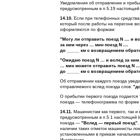
Уведомления об отправлении и прибы
предусмотренным в п.5.19 настоящей
14.10.
Если при телефонных средствах
который после работы на перегоне в
оформляются по формам:
"Могу ли отправить поезд N .... и в
за ним через … мин поезд N ....
до _____ км с возвращением обратн
"Ожидаю поезд N … и вслед за ним
… мин можете отправить поезд N ....
до _____ км с возвращением обратн
Об отправлении каждого поезда увед
отправляемого вслед поезда слов:
"до
О прибытии первого поезда подается
поезда — телефонограмма по форме 7
14.11.
Машинистам как первого, так и 
предусмотренным в п.5.1 настоящей И
поезда —
"Вслед — первый поезд"
,
наличии таких отметок машинисты лок
установленными в приказе начальника
Инструкции.