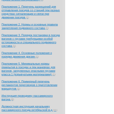
Приложение 1. Перечень разрешений для
отправления поездов со станций при разных
средствах сигнализации и связи при
движении поездов
(1)
Приложение 2. Нормы и основные правила
закрепления подвижного состава
(1)
Приложение 3. Порядок постановки в поезда
вагонов с грузами требующими особой
осторожности и специального подвижного
состава
(1)
Приложение 4. Основные положения о
порядке движения дрезин
(1)
Приложение 5. Минимальные нормы
прикрытия в поездах и при маневрах для
вагонов, загруженных опасными грузами
класса 1 (взрывчатыми материалами)
(1)
Приложение 6. Примерный перечень
регламентов переговоров о приготовлении
маршрутов
(1)
Инструкция проводнику пассажирского
вагона
(9)
Должностная инструкция начальнику
пассажирского поезда октябрьской ж.д.
(11)