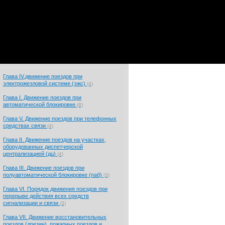
Глава IV.движение поездов при
электрожезловой системе (эжс)
(4)
Глава I. Движение поездов при
автоматической блокировке
(8)
Глава V. Движение поездов при телефонных
средствах связи
(4)
Глава II. Движение поездов на участках,
оборудованных диспетчерской
централизацией (дц)
(4)
Глава III. Движение поездов при
полуавтоматической блокировке (паб)
(3)
Глава VI. Порядок движения поездов при
перерыве действия всех средств
сигнализации и связи
(3)
Глава VII. Движение восстановительных
поездов (дрезин), пожарных поездов и