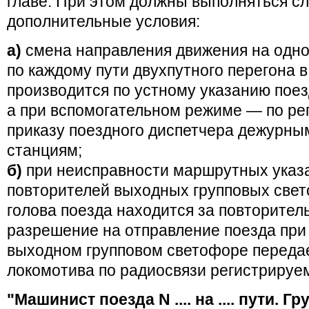
главе. При этом должны выполняться 
дополнительные условия:
а)
смена направления движения на одно
по каждому пути двухпутного перегона 
производится по устному указанию поез
а при вспомогательном режиме — по р
приказу поездного диспетчера дежурны
станциям;
б)
при неисправности маршрутных указ
повторителей выходных групповых свет
голова поезда находится за повторите
разрешение на отправление поезда при
выходном групповом светофоре переда
локомотива по радиосвязи регистрируе
"Машинист поезда N .... на .... пути. Гр