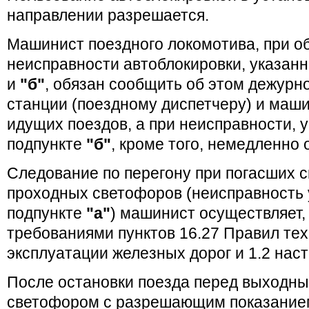
направлении разрешается.
Машинист поездного локомотива, при 
неисправности автоблокировки, указанн
и
"б"
, обязан сообщить об этом дежур
станции (поездному диспетчеру) и маш
идущих поездов, а при неисправности, 
подпункте
"б"
, кроме того, немедленно 
Следование по перегону при погасших с
проходных светофоров (неисправность 
подпункте
"а"
) машинист осуществляет,
требованиями пунктов 16.27 Правил те
эксплуатации железных дорог и 1.2 нас
После остановки поезда перед выходн
светофором с разрешающим показание