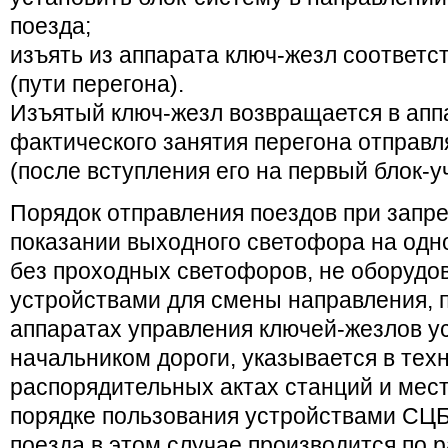
поезда;
изъять из аппарата ключ-жезл соответс
(пути перегона).
Изъятый ключ-жезл возвращается в апп
фактического занятия перегона отправ
(после вступления его на первый блок-у
Порядок отправления поездов при зап
показании выходного светофора на одн
без проходных светофоров, не оборудо
устройствами для смены направления, п
аппаратах управления ключей-жезлов у
начальником дороги, указывается в тех
распорядительных актах станций и мес
порядке пользования устройствами СЦБ
поезда в этом случае производится по 